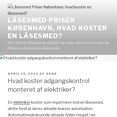
Videre
til
indhold
LÅSESMED PRISER
KØBENHAVN, HVAD KOSTER
EN LÅSESMED?
Info side om låsesmeds arbejde og priser, samt om hvordan du
finder professionelle låsesmede
UDGIVET
APRIL 15, 2022
AF
SARA
DEN
Hvad koster adgangskontrol
monteret af elektriker?
En
elektriker
koster som regel mere end en låsesmed,
dette fordi at deres arbejde kræver autorisation.
Autorisationskrævende arbejde fylder meget i en